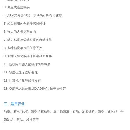
3. 内置式温度探头
4. ARM芯片处理器，更快的处理数据速度
5. 经久耐用的全新传感器设计
6. 强大的人机交互界面
7. 动力粘度与运动粘度的自动换算
8. 多种粘度单位的任意互换
9. 多种人性化的操作风格界面互换
10. 随机附带强大的操作向导帮助
11. 粘度值显示连续变化
12. 计算机全量程线性校正
13. 交流电源适配器100V-240V，抗干扰性好
三、适用行业
油墨、胶水 乳胶、溶剂型胶粘剂、聚合物溶液、石油、油漆涂料、溶剂、化妆品、牛
奶制品、药品、果汁等等