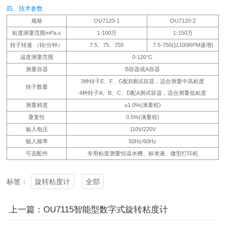
四、技术参数
规格
OU7120-1
OU7120-2
粘度测量范围mPa.s
1-100万
1-150万
转子转速 （转/分钟）
7.5、75、750
7.5-750(以100RPM递增)
温度测量范围
0-120℃
测量容器
B容器或A容器
3种转子E、F、G配B测试容器，适合测量中高粘度
转子数量
4种转子A、B、C、D配A测试容器，适合测量低粘度
测量精度
±1.0%(满量程)
重复性
0.5%(满量程)
输入电压
110V/220V
输入频率
50Hz/60Hz
可选配件
专用粘度测量恒温水槽、标准液、微型打印机
旋转粘度计
全部
标签：
上一篇：OU7115智能型数字式旋转粘度计